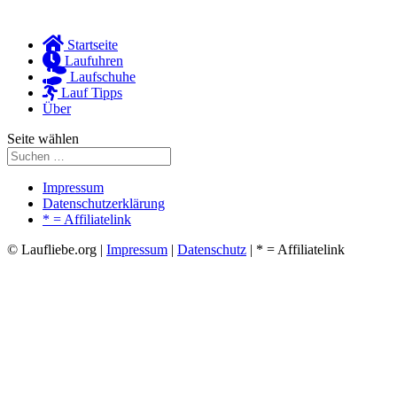
Startseite
Laufuhren
Laufschuhe
Lauf Tipps
Über
Seite wählen
Impressum
Datenschutzerklärung
* = Affiliatelink
© Laufliebe.org |
Impressum
|
Datenschutz
| * = Affiliatelink