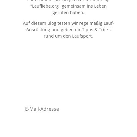
"Laufliebe.org" gemeinsam ins Leben
gerufen haben.
Auf diesem Blog testen wir regelmäßig Lauf-
Ausrüstung und geben dir Tipps & Tricks
rund um den Laufsport.
Kostenloser Newsletter
Erhalte regelmäßig stark reduzierte Deals &
Insider-Tipps rundum's Laufen!
Anmelden!