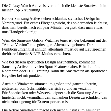
Die Galaxy Watch Active ist vermutlich die kleinste Smartwatch in
meiner Top 5 Auflistung.
Bei der Samsung Active stehen schlankes-stylisches Design im
Vordergrund. Ein echtes Fliegengewicht, das so dermaßen leicht ist,
dass man bereits nach ein paar Minuten vergisst, dass man etwas
ums Handgelenk trägt.
Wem die Samsung Galaxy Watch zu teuer ist, der bekommt mit der
“Active Version” eine günstigere Alternative geboten. Der
Funktionsumfang ist ähnlich, allerdings musst du auf Lautsprecher,
drehbare Lünette & LTE-Modus verzichten.
Wie bei diesem sportlichen Design anzunehmen, kommt die
Samsung Active mit vielen Sport Features daher. Beim Laufen,
Radfahren oder HIIT Training, kann die Smartwatch als sportlicher
Begleiter bei mir punkten.
Auch die Vitalwerte stimmen im großen und ganzen überein,
abgesehen vom Schrittzähler, der sich ab und an verzählt.
Für Sportbecken oder Wasserski eignet sich die Samsung Active
hingegen nicht, vermutlich dem schlanken Design zu schulden, das
nicht robust genug für Extremsportarten ist.
Die Active Smartwatch macht sich nicht nur gut zum gesunden