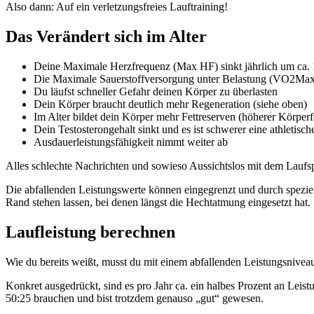
Also dann: Auf ein verletzungsfreies Lauftraining!
Das Verändert sich im Alter
Deine Maximale Herzfrequenz (Max HF) sinkt jährlich um ca. 
Die Maximale Sauerstoffversorgung unter Belastung (VO2Max) 
Du läufst schneller Gefahr deinen Körper zu überlasten
Dein Körper braucht deutlich mehr Regeneration (siehe oben)
Im Alter bildet dein Körper mehr Fettreserven (höherer Körperfe
Dein Testosterongehalt sinkt und es ist schwerer eine athletisch
Ausdauerleistungsfähigkeit nimmt weiter ab
Alles schlechte Nachrichten und sowieso Aussichtslos mit dem Laufsp
Die abfallenden Leistungswerte können eingegrenzt und durch speziell
Rand stehen lassen, bei denen längst die Hechtatmung eingesetzt hat.
Laufleistung berechnen
Wie du bereits weißt, musst du mit einem abfallenden Leistungsnivea
Konkret ausgedrückt, sind es pro Jahr ca. ein halbes Prozent an Leis
50:25 brauchen und bist trotzdem genauso „gut“ gewesen.