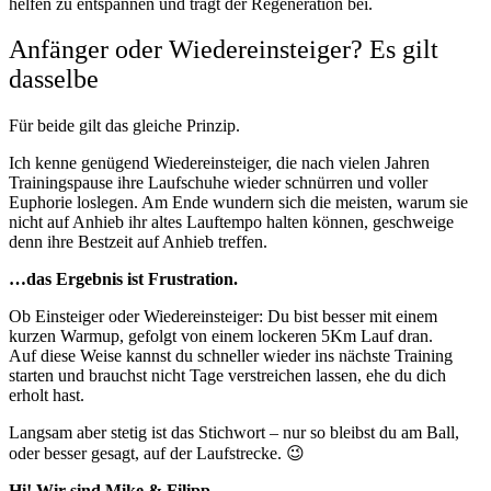
helfen zu entspannen und trägt der Regeneration bei.
Anfänger oder Wiedereinsteiger? Es gilt
dasselbe
Für beide gilt das gleiche Prinzip.
Ich kenne genügend Wiedereinsteiger, die nach vielen Jahren
Trainingspause ihre Laufschuhe wieder schnürren und voller
Euphorie loslegen. Am Ende wundern sich die meisten, warum sie
nicht auf Anhieb ihr altes Lauftempo halten können, geschweige
denn ihre Bestzeit auf Anhieb treffen.
…das Ergebnis ist Frustration.
Ob Einsteiger oder Wiedereinsteiger: Du bist besser mit einem
kurzen Warmup, gefolgt von einem lockeren 5Km Lauf dran.
Auf diese Weise kannst du schneller wieder ins nächste Training
starten und brauchst nicht Tage verstreichen lassen, ehe du dich
erholt hast.
Langsam aber stetig ist das Stichwort – nur so bleibst du am Ball,
oder besser gesagt, auf der Laufstrecke. 😉
Hi! Wir sind Mike & Filipp.