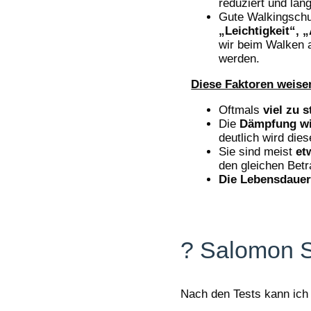
reduziert und lan
Gute Walkingschu
„Leichtigkeit“,
wir beim Walken 
werden.
Diese Faktoren weise
Oftmals
viel zu s
Die
Dämpfung wir
deutlich wird die
Sie sind meist
et
den gleichen Bet
Die Lebensdaue
? Salomon Sp
Nach den Tests kann ich 