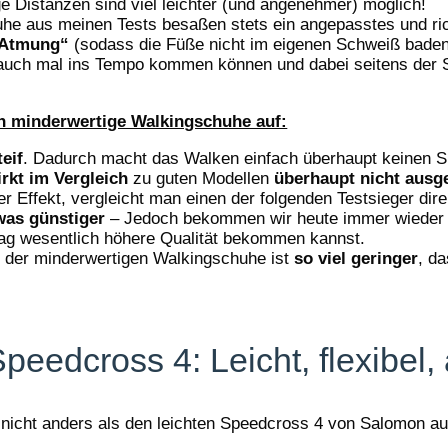
ge Distanzen sind viel leichter (und angenehmer) möglich!
he aus meinen Tests besaßen stets ein angepasstes und rich
 „Atmung“
(sodass die Füße nicht im eigenen Schweiß bade
auch mal ins Tempo kommen können und dabei seitens der
n minderwertige Walkingschuhe auf:
teif
. Dadurch macht das Walken einfach überhaupt keinen 
kt im Vergleich
zu guten Modellen
überhaupt nicht ausge
ser Effekt, vergleicht man einen der folgenden Testsieger dir
was günstiger
– Jedoch bekommen wir heute immer wieder 
rag wesentlich höhere Qualität bekommen kannst.
r
der minderwertigen Walkingschuhe ist
so viel geringer
, d
eedcross 4: Leicht, flexibel,
nicht anders als den leichten Speedcross 4 von Salomon auf