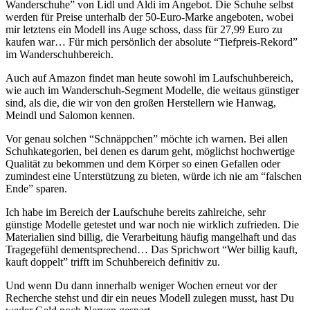
Wanderschuhe” von Lidl und Aldi im Angebot. Die Schuhe selbst
werden für Preise unterhalb der 50-Euro-Marke angeboten, wobei
mir letztens ein Modell ins Auge schoss, dass für 27,99 Euro zu
kaufen war… Für mich persönlich der absolute “Tiefpreis-Rekord”
im Wanderschuhbereich.
Auch auf Amazon findet man heute sowohl im Laufschuhbereich,
wie auch im Wanderschuh-Segment Modelle, die weitaus günstiger
sind, als die, die wir von den großen Herstellern wie Hanwag,
Meindl und Salomon kennen.
Vor genau solchen “Schnäppchen” möchte ich warnen. Bei allen
Schuhkategorien, bei denen es darum geht, möglichst hochwertige
Qualität zu bekommen und dem Körper so einen Gefallen oder
zumindest eine Unterstützung zu bieten, würde ich nie am “falschen
Ende” sparen.
Ich habe im Bereich der Laufschuhe bereits zahlreiche, sehr
günstige Modelle getestet und war noch nie wirklich zufrieden. Die
Materialien sind billig, die Verarbeitung häufig mangelhaft und das
Tragegefühl dementsprechend… Das Sprichwort “Wer billig kauft,
kauft doppelt” trifft im Schuhbereich definitiv zu.
Und wenn Du dann innerhalb weniger Wochen erneut vor der
Recherche stehst und dir ein neues Modell zulegen musst, hast Du