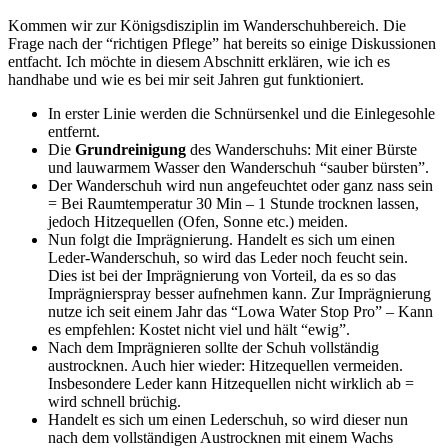
Kommen wir zur Königsdisziplin im Wanderschuhbereich. Die
Frage nach der “richtigen Pflege” hat bereits so einige Diskussionen
entfacht. Ich möchte in diesem Abschnitt erklären, wie ich es
handhabe und wie es bei mir seit Jahren gut funktioniert.
In erster Linie werden die Schnürsenkel und die Einlegesohle
entfernt.
Die
Grundreinigung
des Wanderschuhs: Mit einer Bürste
und lauwarmem Wasser den Wanderschuh “sauber bürsten”.
Der Wanderschuh wird nun angefeuchtet oder ganz nass sein
= Bei Raumtemperatur 30 Min – 1 Stunde trocknen lassen,
jedoch Hitzequellen (Ofen, Sonne etc.) meiden.
Nun folgt die Imprägnierung. Handelt es sich um einen
Leder-Wanderschuh, so wird das Leder noch feucht sein.
Dies ist bei der Imprägnierung von Vorteil, da es so das
Imprägnierspray besser aufnehmen kann. Zur Imprägnierung
nutze ich seit einem Jahr das “Lowa Water Stop Pro” – Kann
es empfehlen: Kostet nicht viel und hält “ewig”.
Nach dem Imprägnieren sollte der Schuh vollständig
austrocknen. Auch hier wieder: Hitzequellen vermeiden.
Insbesondere Leder kann Hitzequellen nicht wirklich ab =
wird schnell brüchig.
Handelt es sich um einen Lederschuh, so wird dieser nun
nach dem vollständigen Austrocknen mit einem Wachs