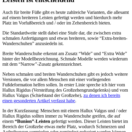
Auch für breite Füße gibt es heute zahlreiche Varianten, die allesamt
auf einem breiteren Leisten gefertigt werden und hierdurch mehr
Platz im Vorfußbereich und / oder im Zehenbereich bieten.
Die Standardweite stellt dabei eine Stufe dar, die zwischen extra
schmalen Anfertigungen und etwas breiteren, sowie “Extra-breiten-
Wanderschuhen” anzusiedeln ist.
Breite Wanderschuhe erkennt am Zusatz “Wide” und “Extra Wide”
hinter der Modellbezeichnung. Schmale Modelle werden wiederum
mit dem “Narrow”-Zusatz gekennzeichnet.
Neben schmalen und breiten Wanderschuhen gibt es jedoch weitere
Versionen, die vor allem Menschen mit einer vorliegenden
Fußdeformation helfen sollen. In erster Linie spreche ich hier vom
Hallux Rigidus (Versteifung des Großzehengrundgelenks) und vom
Hallux Valgus (Schiefstand der Großzehe),
zu denen ich bereits
einen gesonderten Artikel verfasst habe
.
In der Kurzfassung: Menschen mit einem Hallux Valgus und / oder
Hallux Rigidus sollten immer zu Wanderschuhe greifen, die auf
einem
“Bunion”-Leisten
gefertigt werden. Dieser Leisten bietet im
Bereich der Großzehe etwas mehr Platz, wodurch Schmerzen und
Aufreibungen vermieden oder zumindest reduziert werden können.