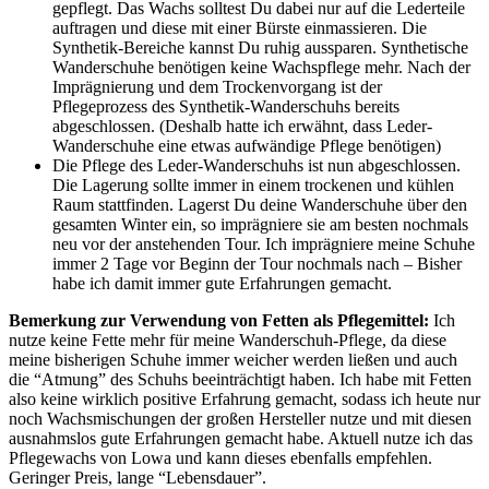
gepflegt. Das Wachs solltest Du dabei nur auf die Lederteile
auftragen und diese mit einer Bürste einmassieren. Die
Synthetik-Bereiche kannst Du ruhig aussparen. Synthetische
Wanderschuhe benötigen keine Wachspflege mehr. Nach der
Imprägnierung und dem Trockenvorgang ist der
Pflegeprozess des Synthetik-Wanderschuhs bereits
abgeschlossen. (Deshalb hatte ich erwähnt, dass Leder-
Wanderschuhe eine etwas aufwändige Pflege benötigen)
Die Pflege des Leder-Wanderschuhs ist nun abgeschlossen.
Die Lagerung sollte immer in einem trockenen und kühlen
Raum stattfinden. Lagerst Du deine Wanderschuhe über den
gesamten Winter ein, so imprägniere sie am besten nochmals
neu vor der anstehenden Tour. Ich imprägniere meine Schuhe
immer 2 Tage vor Beginn der Tour nochmals nach – Bisher
habe ich damit immer gute Erfahrungen gemacht.
Bemerkung zur Verwendung von Fetten als Pflegemittel:
Ich
nutze keine Fette mehr für meine Wanderschuh-Pflege, da diese
meine bisherigen Schuhe immer weicher werden ließen und auch
die “Atmung” des Schuhs beeinträchtigt haben. Ich habe mit Fetten
also keine wirklich positive Erfahrung gemacht, sodass ich heute nur
noch Wachsmischungen der großen Hersteller nutze und mit diesen
ausnahmslos gute Erfahrungen gemacht habe. Aktuell nutze ich das
Pflegewachs von Lowa und kann dieses ebenfalls empfehlen.
Geringer Preis, lange “Lebensdauer”.