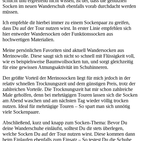
schlicht und ergreifend nicht wissen, ist der, dass die genutzten
Socken im neuen Wanderschuh ebenfalls vorab durchdacht werden
müssen.
Ich empfehle dir hierbei immer zu einem Sockenpaar zu greifen,
dass Du auf der Tour nutzen wirst. In erster Linie empfehlen sich
hier entweder Wandersocken oder Funktionssocken aus
hochwertigen Materialien.
Meine persönlichen Favoriten sind aktuell Wandersocken aus
Merinowolle. Diese saugt sich nicht so schnell mit Flüssigkeit voll,
wie es beispielsweise Baumwollsocken tun, und sorgt gleichzeitig
für eine gewissen Atmungsaktivität im Schuhinneren.
Der größte Vorteil der Merinosocken liegt für mich jedoch in der
relativ schnellen Trocknungszeit und dem günstigen Preis, trotz der
zahlreichen Vorteile. Die Trocknungszeit hat mir schon zahlreiche
Male geholfen, denn bei mehrtägigen Touren lassen sich die Socken
am Abend waschen und am nächsten Tag wieder völlig trocken
nutzen. Ideal für mehrtägige Touren – So spart man sich unnötig
viele Sockenpaare.
Abschließend, kurz und knapp zum Socken-Thema: Bevor Du
deine Wanderschuhe einläufst, solltest Du dir stets überlegen,
welche Socken Du auf der Tour nutzen wirst. Diese kommen dann
beim Einlaufen ebenfalls zum Einsatz – So testest Du die Schuhe