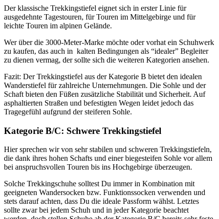
Der klassische Trekkingstiefel eignet sich in erster Linie für
ausgedehnte Tagestouren, für Touren im Mittelgebirge und für
leichte Touren im alpinen Gelände.
Wer über die 3000-Meter-Marke möchte oder vorhat ein Schuhwerk
zu kaufen, das auch in kalten Bedingungen als “idealer” Begleiter
zu dienen vermag, der sollte sich die weiteren Kategorien ansehen.
Fazit: Der Trekkingstiefel aus der Kategorie B bietet den idealen
Wanderstiefel für zahlreiche Unternehmungen. Die Sohle und der
Schaft bieten den Füßen zusätzliche Stabilität und Sicherheit. Auf
asphaltierten Straßen und befestigten Wegen leidet jedoch das
Tragegefühl aufgrund der steiferen Sohle.
Kategorie B/C: Schwere Trekkingstiefel
Hier sprechen wir von sehr stabilen und schweren Trekkingstiefeln,
die dank ihres hohen Schafts und einer biegesteifen Sohle vor allem
bei anspruchsvollen Touren bis ins Hochgebirge überzeugen.
Solche Trekkingschuhe solltest Du immer in Kombination mit
geeigneten Wandersocken bzw. Funktionssocken verwenden und
stets darauf achten, dass Du die ideale Passform wählst. Letztes
sollte zwar bei jedem Schuh und in jeder Kategorie beachtet
werden, doch stellen Schuhe ab der Kategorie B/C bereits sehr feste