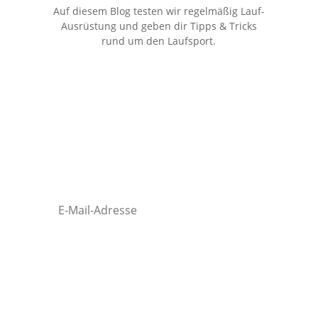
Auf diesem Blog testen wir regelmäßig Lauf-
Ausrüstung und geben dir Tipps & Tricks
rund um den Laufsport.
Kostenloser Newsletter
Erhalte regelmäßig stark reduzierte Deals &
Insider-Tipps rundum's Laufen!
Anmelden!