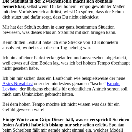
Die Stabilität in der Zwischensohle macht sich ebenfalls
bemerkbar,
selbst wenn Du bei hohem Tempo gewohnter Maßen
mit dem Vorfußbereich auftrittst, wirst Du spüren, dass der Schuh
dich stützt und dafür sorgt, dass Du nicht einknickst.
Mir hat der Schuh zudem in einer ganz bestimmten Situation
bewiesen, was dieses Plus an Stabilität mit sich bringen kann.
Beim dritten Testlauf habe ich eine Strecke von 10 Kilometern
absolviert, wobei es an diesem Tag nebelig war.
Ich bin auf einer Parkstrecke gelaufen und ausversehen abgeknickt,
weil etwas auf dem Boden lag, was ich bei hohem Tempo überhaupt
nicht gesehen habe.
Ich bin mir sicher, dass ein Laufschuh wie beispielsweise der neue
Asics Novablast
oder der mindestens genau so “lasche”
Brooks
Levitate
, der übrigens ebenfalls für ordentlichen Antrieb sorgen soll,
mich zum Umknicken gebracht hätten.
Bei dem hohen Tempo möchte ich nicht wissen was das für ein
Gefühl gewesen wäre!
Einige Worte zum Grip: Dieser hält, was er verspricht! So einen
festen Auftritt habe ich bislang nur sehr selten erlebt.
Spontan
beim Schreiben fällt mir gerade nicht einmal ein, welches Modell