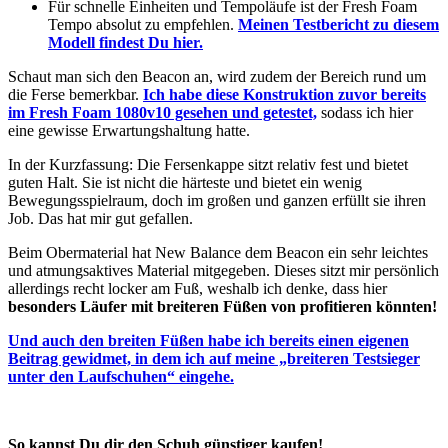
Für schnelle Einheiten und Tempoläufe ist der Fresh Foam
Tempo absolut zu empfehlen.
Meinen Testbericht zu diesem
Modell findest Du hier.
Schaut man sich den Beacon an, wird zudem der Bereich rund um
die Ferse bemerkbar.
Ich habe diese Konstruktion zuvor bereits
im Fresh Foam 1080v10 gesehen und getestet,
sodass ich hier
eine gewisse Erwartungshaltung hatte.
In der Kurzfassung: Die Fersenkappe sitzt relativ fest und bietet
guten Halt. Sie ist nicht die härteste und bietet ein wenig
Bewegungsspielraum, doch im großen und ganzen erfüllt sie ihren
Job. Das hat mir gut gefallen.
Beim Obermaterial hat New Balance dem Beacon ein sehr leichtes
und atmungsaktives Material mitgegeben. Dieses sitzt mir persönlich
allerdings recht locker am Fuß, weshalb ich denke, dass hier
besonders Läufer mit breiteren Füßen von profitieren könnten!
Und auch den breiten Füßen habe ich bereits einen eigenen
Beitrag gewidmet, in dem ich auf meine „breiteren Testsieger
unter den Laufschuhen“ eingehe.
So kannst Du dir den Schuh günstiger kaufen!