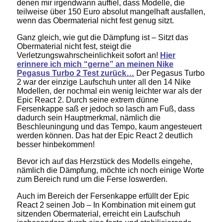
denen mir irgendwann auffiel, dass Modelle, die
teilweise über 150 Euro absolut mangelhaft ausfallen,
wenn das Obermaterial nicht fest genug sitzt.
Ganz gleich, wie gut die Dämpfung ist – Sitzt das
Obermaterial nicht fest, steigt die
Verletzungswahrscheinlichkeit sofort an!
Hier
erinnere ich mich “gerne” an meinen Nike
Pegasus Turbo 2 Test zurück…
Der Pegasus Turbo
2 war der einzige Laufschuh unter all den 14 Nike
Modellen, der nochmal ein wenig leichter war als der
Epic React 2. Durch seine extrem dünne
Fersenkappe saß er jedoch so lasch am Fuß, dass
dadurch sein Hauptmerkmal, nämlich die
Beschleuningung und das Tempo, kaum angesteuert
werden können. Das hat der Epic React 2 deutlich
besser hinbekommen!
Bevor ich auf das Herzstück des Modells eingehe,
nämlich die Dämpfung, möchte ich noch einige Worte
zum Bereich rund um die Ferse loswerden.
Auch im Bereich der Fersenkappe erfüllt der Epic
React 2 seinen Job – In Kombination mit einem gut
sitzenden Obermaterial, erreicht ein Laufschuh