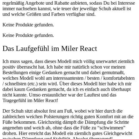
regelmäßig Angebote und Rabatte anbieten, sodass Du bei Interesse
immer nachsehen kannst, wie teuer der jeweilige Schuh aktuell ist
und welche Größen und Farben verfügbar sind.
Keine Produkte gefunden.
Keine Produkte gefunden.
Das Laufgefühl im Miler React
Ich muss sagen, dass dieses Modell mich völlig unerwartet ziemlich
positiv überrascht hat. Ich habe mir natürlich schon vor meinen
Bestellungen einige Gedanken gemacht und dabei gemutmaßt,
welches Modell wohl am interessantesten / besten / komfortabelsten
/ schnellsten (etc.) sein wird. Über dieses Modell hier habe ich mir
dabei kaum Gedanken gemacht, da ich es einfach auch überhaupt
nicht kannte. Umso erstaunlicher war der Lauftest und das
Tragegefühl im Miler React!
Der Schuh sitzt absolut fest am Fuß, wobei wir hier durch die
zahlreichen weichen Polsterungen richtig guten Komfort mit an die
Füße bekommen. Gleichzeitig dämpft die Dämpfung die Schritte
angenehm und weich ab, ohne dass die Füße zu “schwimmen”
drohen. Hier erreicht das Modell ein ziemlich gutes Gleichgewicht
zwischen Dämpfung und Stabilität. Absolut überragend!