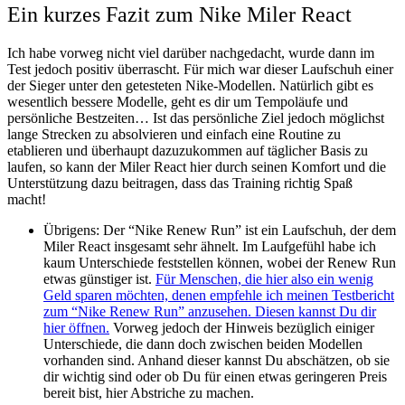
Ein kurzes Fazit zum Nike Miler React
Ich habe vorweg nicht viel darüber nachgedacht, wurde dann im
Test jedoch positiv überrascht. Für mich war dieser Laufschuh einer
der Sieger unter den getesteten Nike-Modellen. Natürlich gibt es
wesentlich bessere Modelle, geht es dir um Tempoläufe und
persönliche Bestzeiten… Ist das persönliche Ziel jedoch möglichst
lange Strecken zu absolvieren und einfach eine Routine zu
etablieren und überhaupt dazuzukommen auf täglicher Basis zu
laufen, so kann der Miler React hier durch seinen Komfort und die
Unterstützung dazu beitragen, dass das Training richtig Spaß
macht!
Übrigens: Der “Nike Renew Run” ist ein Laufschuh, der dem
Miler React insgesamt sehr ähnelt. Im Laufgefühl habe ich
kaum Unterschiede feststellen können, wobei der Renew Run
etwas günstiger ist.
Für Menschen, die hier also ein wenig
Geld sparen möchten, denen empfehle ich meinen Testbericht
zum “Nike Renew Run” anzusehen. Diesen kannst Du dir
hier öffnen.
Vorweg jedoch der Hinweis bezüglich einiger
Unterschiede, die dann doch zwischen beiden Modellen
vorhanden sind. Anhand dieser kannst Du abschätzen, ob sie
dir wichtig sind oder ob Du für einen etwas geringeren Preis
bereit bist, hier Abstriche zu machen.