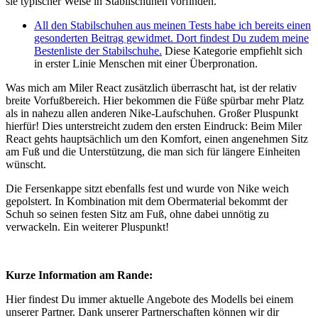
sie typischer Weise in Stabilschuhen vorfinden.
All den Stabilschuhen aus meinen Tests habe ich bereits einen
gesonderten Beitrag gewidmet. Dort findest Du zudem meine
Bestenliste der Stabilschuhe.
Diese Kategorie empfiehlt sich
in erster Linie Menschen mit einer Überpronation.
Was mich am Miler React zusätzlich überrascht hat, ist der relativ
breite Vorfußbereich. Hier bekommen die Füße spürbar mehr Platz
als in nahezu allen anderen Nike-Laufschuhen. Großer Pluspunkt
hierfür! Dies unterstreicht zudem den ersten Eindruck: Beim Miler
React gehts hauptsächlich um den Komfort, einen angenehmen Sitz
am Fuß und die Unterstützung, die man sich für längere Einheiten
wünscht.
Die Fersenkappe sitzt ebenfalls fest und wurde von Nike weich
gepolstert. In Kombination mit dem Obermaterial bekommt der
Schuh so seinen festen Sitz am Fuß, ohne dabei unnötig zu
verwackeln. Ein weiterer Pluspunkt!
Kurze Information am Rande:
Hier findest Du immer aktuelle Angebote des Modells bei einem
unserer Partner. Dank unserer Partnerschaften können wir dir