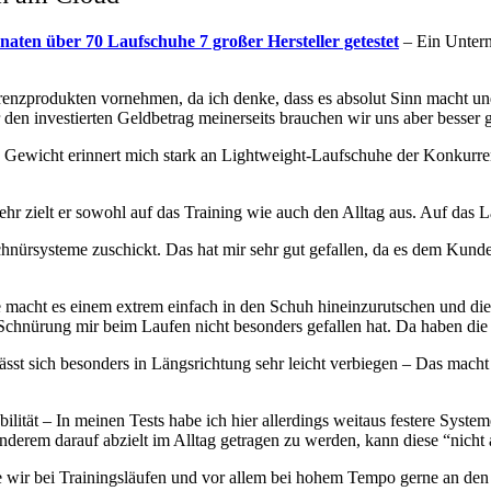
ten über 70 Laufschuhe 7 großer Hersteller getestet
– Ein Untern
renzprodukten vornehmen, da ich denke, dass es absolut Sinn macht un
r den investierten Geldbetrag meinerseits brauchen wir uns aber besser
male Gewicht erinnert mich stark an Lightweight-Laufschuhe der Konkurr
hr zielt er sowohl auf das Training wie auch den Alltag aus. Auf das
Schnürsysteme zuschickt. Das hat mir sehr gut gefallen, da es dem Kund
cht es einem extrem einfach in den Schuh hineinzurutschen und diesen
 Schnürung mir beim Laufen nicht besonders gefallen hat. Da haben die 
r lässt sich besonders in Längsrichtung sehr leicht verbiegen – Das ma
tabilität – In meinen Tests habe ich hier allerdings weitaus festere Sy
erem darauf abzielt im Alltag getragen zu werden, kann diese “nicht 
die wir bei Trainingsläufen und vor allem bei hohem Tempo gerne an 