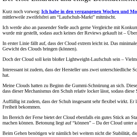
Kurz noch vorweg:
Ich habe in den vergangenen Wochen und Mona
mittlerweile zweifelsfrei am “Laufschuh-Markt” mitmischt.
Ich werde also an passender Stelle auch gerne Vergleiche mit Konkur
wurde mir gestellt, sodass auch keines der Reviews gekauft ist – Übe
In erster Linie fällt auf, dass der Cloud extrem leicht ist. Das mini
Gewicht des Clouds bringen (können).
Doch der Cloud soll kein bloßer Lightweight-Laufschuh sein – Vielme
Interessant ist zudem, dass der Hersteller uns zwei unterschiedliche 
hat.
Meine Clouds hatten zu Beginn die Gummi-Schnürung an sich. Diese ma
dass dieser Mechanismus den Schuh relativ locker lässt, sodass diese
Auffällig ist zudem, dass der Schuh insgesamt sehr flexibel wirkt. E
Freiheit bekommen.
Im Bereich der Ferse bietet der Cloud ebenfalls ein gutes Stück an S
machen können. Betonung liegt auf “können” – Da der Cloud unter and
Beim Gehen benötigen wir nämlich bei weitem nicht die Stabilität, 