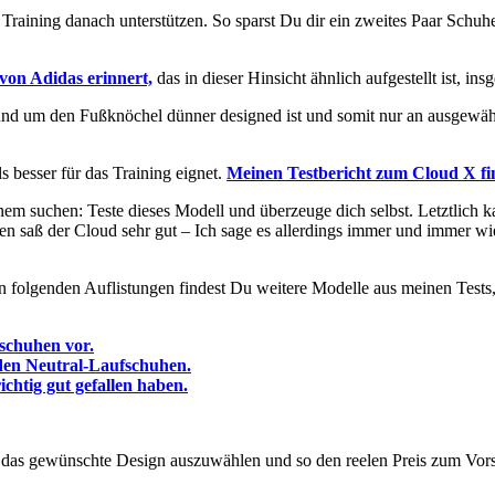
raining danach unterstützen. So sparst Du dir ein zweites Paar Schuh
von Adidas erinnert,
das in dieser Hinsicht ähnlich aufgestellt ist, in
nd um den Fußknöchel dünner designed ist und somit nur an ausgewähl
s besser für das Training eignet.
Meinen Testbericht zum Cloud X fin
inem suchen: Teste dieses Modell und überzeuge dich selbst. Letztlich k
en saß der Cloud sehr gut – Ich sage es allerdings immer und immer wied
n folgenden Auflistungen findest Du weitere Modelle aus meinen Tests, 
fschuhen vor.
 den Neutral-Laufschuhen.
ichtig gut gefallen haben.
nd das gewünschte Design auszuwählen und so den reelen Preis zum Vor