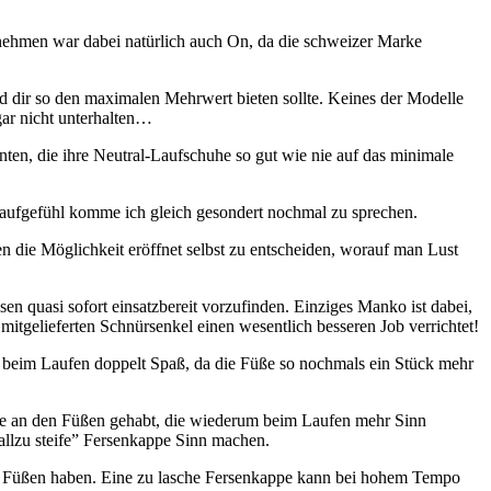
ehmen war dabei natürlich auch On, da die schweizer Marke
d dir so den maximalen Mehrwert bieten sollte. Keines der Modelle
 gar nicht unterhalten…
enten, die ihre Neutral-Laufschuhe so gut wie nie auf das minimale
 Laufgefühl komme ich gleich gesondert nochmal zu sprechen.
en die Möglichkeit eröffnet selbst zu entscheiden, worauf man Lust
 quasi sofort einsatzbereit vorzufinden. Einziges Manko ist dabei,
mitgelieferten Schnürsenkel einen wesentlich besseren Job verrichtet!
cht beim Laufen doppelt Spaß, da die Füße so nochmals ein Stück mehr
steme an den Füßen gehabt, die wiederum beim Laufen mehr Sinn
allzu steife” Fersenkappe Sinn machen.
den Füßen haben. Eine zu lasche Fersenkappe kann bei hohem Tempo