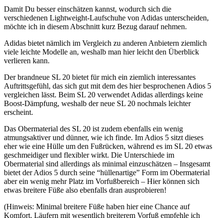
Damit Du besser einschätzen kannst, wodurch sich die
verschiedenen Lightweight-Laufschuhe von Adidas unterscheiden,
möchte ich in diesem Abschnitt kurz Bezug darauf nehmen.
Adidas bietet nämlich im Vergleich zu anderen Anbietern ziemlich
viele leichte Modelle an, weshalb man hier leicht den Überblick
verlieren kann.
Der brandneue SL 20 bietet für mich ein ziemlich interessantes
Auftrittsgefühl, das sich gut mit dem des hier besprochenen Adios 5
vergleichen lässt. Beim SL 20 verwendet Adidas allerdings keine
Boost-Dämpfung, weshalb der neue SL 20 nochmals leichter
erscheint.
Das Obermaterial des SL 20 ist zudem ebenfalls ein wenig
atmungsaktiver und dünner, wie ich finde. Im Adios 5 sitzt dieses
eher wie eine Hülle um den Fußrücken, während es im SL 20 etwas
geschmeidiger und flexibler wirkt. Die Unterschiede im
Obermaterial sind allerdings als minimal einzuschätzen – Insgesamt
bietet der Adios 5 durch seine “hüllenartige” Form im Obermaterial
aber ein wenig mehr Platz im Vorfußbereich – Hier können sich
etwas breitere Füße also ebenfalls dran ausprobieren!
(
Hinweis: Minimal breitere Füße haben hier eine Chance auf
Komfort. Läufern mit wesentlich breiterem Vorfuß empfehle ich